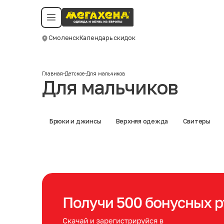
Условия пользования
Политика конфиденциальности
Смотреть все даты
©️ Мегахенд 2026. Все права защищены.
Смоленск
Календарь скидок
Москва
Главная
-
Детское
-
Для мальчиков
Для мальчиков
Брюки и джинсы
Верхняя одежда
Свитеры