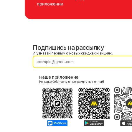
Подпишись на рассылку
Имя
Фамилия
И узнавай первым о новых скидках и акциях.
E-mail
Наше приложение
Используй бонусную программу по полной!
Пол
Мужской
Женский
Согласие на получение чеков по электронной почте